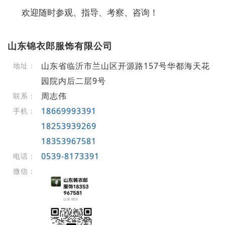
欢迎随时参观、指导、考察、咨询！
山东锦衣郎服饰有限公司
山东省临沂市兰山区开源路157号华都海天花
地址：
园院内后二层9号
周志伟
联系：
18669993391
手机：
18253939269
18353967581
0539-8173391
电话：
微信：