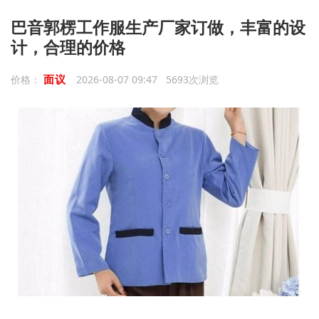
巴音郭楞工作服生产厂家订做，丰富的设
计，合理的价格
面议
价格：
2026-08-07 09:47 5693次浏览