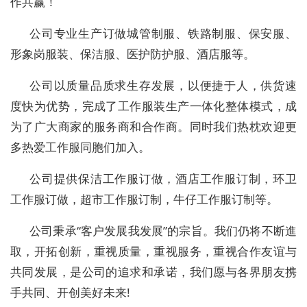
作共赢！
公司专业生产订做城管制服、铁路制服、保安服、
形象岗服装、保洁服、医护防护服、酒店服等。
公司以质量品质求生存发展，以便捷于人，供货速
度快为优势，完成了工作服装生产一体化整体模式，成
为了广大商家的服务商和合作商。同时我们热枕欢迎更
多热爱工作服同胞们加入。
公司提供保洁工作服订做，酒店工作服订制，环卫
工作服订做，超市工作服订制，牛仔工作服订制等。
公司秉承“客户发展我发展”的宗旨。我们仍将不断進
取，开拓创新，重视质量，重视服务，重视合作友谊与
共同发展，是公司的追求和承诺，我们愿与各界朋友携
手共同、开创美好未来!