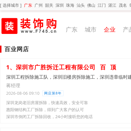
[ 选择城市 ]
广东
广州
韶关
深圳
珠海
汕头
佛山
江门
湛江
茂名
广东
城市
企业
产
百业网店
1、深圳市广胜拆迁工程有限公司
百
顶
深圳工程拆除施工队，深圳旧楼房拆除施工，深圳违章临时
蒋经理
2026-08-06 09:10
网店第8年
深圳龙岗老旧房屋拆除，快速高效，安全可靠
惠阳钢结构工厂拆除，得到广大客户的认可
深圳市倒闭工厂拆除回收，24小时接听您的电话