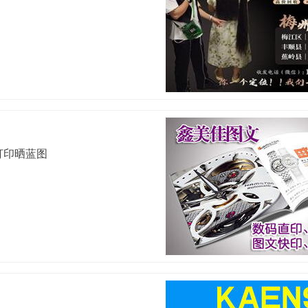
打印晒蓝图