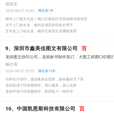
祝先生
2026-08-07 03:44
网店第1年
梅州上门收长头发｜梅江区梅县区无痕抽剪保留发型
兴宁上门收长发，梅州全域高价回收长辫子
五华县上门收头发，梅州无痕卖长发哪家靠谱
9、深圳市鑫美佳图文有限公司
百
龙岗图文快印公司，龙岗标书制作装订，大图工程图CAD图
杨仕蓉
2026-08-07 03:33
网店第13年
坑梓名片快印，诚信换来金招牌，服务赢得天下客
龙岗葵涌个性画册制作，用心服务，放心选择
龙岗坪地个性画册制作，获得客户一致好评
10、中国凯恩斯科技有限公司
百