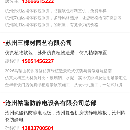
13666615222
唐先生
杭州余杭区墙体软包服务，防撞软包材料直供，免费拿样
杭州萧山区墙体软包服务，多种风格选择，让您轻松给“家”换新装
杭州滨江区墙体软包服务，的质量，有竞争力的价格
苏州三棵树园艺有限公司
仿真植物软装，苏州仿真植物造景，仿真植物布置
15051456227
胡经理
2026马鞍山餐饮装修仿真绿植造景款式优势与装修避坑指南
仿真大树三大材质对比：玻璃钢、水泥、实木优缺点及适用场景汇总
金华餐饮门店仿真绿植造景软装施工，从设计到施工，一站式服务
沧州裕隆防静电设备有限公司总部
沧州硫酸钙防静电地板，沧州复合机房抗静电地板，沧州陶
瓷防静电
13833700501
孙经理