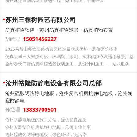
杭州建德市酒店墙面软包工程，做工精细，节能环保
苏州三棵树园艺有限公司
仿真植物软装，苏州仿真植物造景，仿真植物布置
15051456227
胡经理
2026马鞍山餐饮装修仿真绿植造景款式优势与装修避坑指南
仿真大树三大材质对比：玻璃钢、水泥、实木优缺点及适用场景汇总
金华餐饮门店仿真绿植造景软装施工，从设计到施工，一站式服务
沧州裕隆防静电设备有限公司总部
沧州硫酸钙防静电地板，沧州复合机房抗静电地板，沧州陶
瓷防静电
13833700501
孙经理
沧州防静电地板的施工方法，提供优良品质
沧州安装复合机房抗静电地板，只做专业的事
沧州硫酸钙防静电地板，绿色环保，无污染