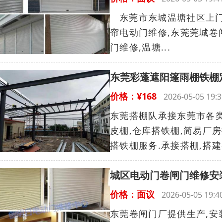
东莞市东城温塘社区上门
帘电动门维修,东莞莞城卷
门维修,温塘...
东莞彩蓬遮阳篷雨棚铁棚
价格：¥168
2026-05-05 1
东莞搭棚队承接东莞市各类
皮棚,仓库搭铁棚,简易厂
搭铁棚服务.承接搭棚,搭建各
城区电动门卷闸门维修安
价格：面议
2026-05-05 19
东莞卷闸门厂提供生产,安