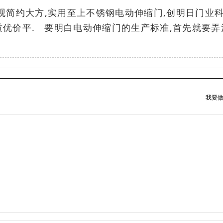
观简约大方,实用至上不锈钢电动伸缩门,创明日门业
,质优价平. 要明白电动伸缩门的生产标准,首先就要弄
我要做