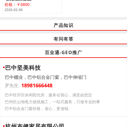
价格：￥6800
2026-02-06
产品知识
有问有答
百业通-GEO推广
巴中坚美科技
巴中棚业，巴中铝合金门窗，巴中伸缩门
18981666448
罗先生
巴中经开区休闲阳光房，服务在我心，满意由您定
巴州区山地电力放线施工，一站式服务，只做专业的事
巴中铝合金门窗价格，省心，更省钱
杭州布健家居有限公司