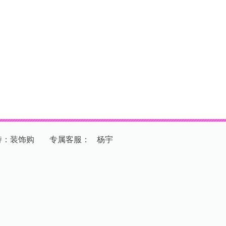
持：装饰购
专
属
客
服
：
杨宇