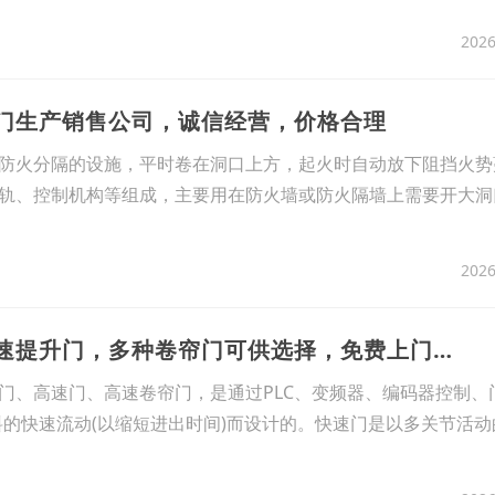
2026
帘门生产销售公司，诚信经营，价格合理
防火分隔的设施，平时卷在洞口上方，起火时自动放下阻挡火势蔓
轨、控制机构等组成，主要用在防火墙或防火隔墙上需要开大洞
2026
16、长沙岳麓区快速提升门，多种卷帘门可供选择，免费上门安装维修
门、高速门、高速卷帘门，是通过PLC、变频器、编码器控制、门
料的快速流动(以缩短进出时间)而设计的。快速门是以多关节活动