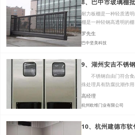
8、巴中市玻璃棚
耐力板棚是一种轻质透
棚是一种轻钢高透明的
形防
罗先生
巴中坚美科技
9、湖州安吉不锈
不锈钢自由门符合食品
殊处理具有防腐抗潮作用
高经理
杭州欧维门业有限公司
10、杭州建德市