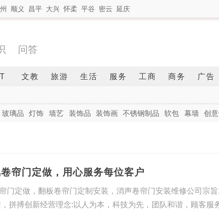
州
顺义
昌平
大兴
怀柔
平谷
密云
延庆
识
问答
IT
文教
旅游
生活
服务
工商
商务
广告
玻璃品
灯饰
墙艺
装饰品
装饰画
不锈钢制品
软包
幕墙
创意
风卷帘门定做，用心服务每位客户
帘门定做，翻板卷帘门定制安装，消声卷帘门安装维修公司宗旨
进，拼搏创新经营理念:以人为本，科技为先，团队和谐，顾客服