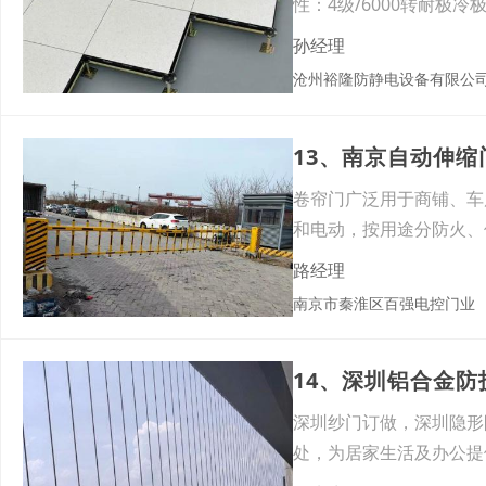
性：4级/6000转耐极冷
孙经理
沧州裕隆防静电设备有限公司
13、南京自动伸
卷帘门广泛用于商铺、车
和电动，按用途分防火、
门：
路经理
南京市秦淮区百强电控门业
14、深圳铝合金
深圳纱门订做，深圳隐形
处，为居家生活及办公提
优点于