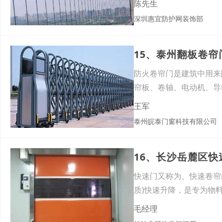
陈先生
深圳惠宜防护网装饰部
15、泰州翻板卷
防火卷帘门是建筑中用来
帘板、卷轴、电动机、导
装
王军
泰州皖泰门窗科技有限公司
快速门又称为、快速卷帘
质)快速升降，是专为物
毛经理