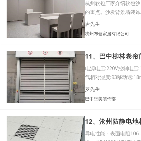
杭州软包厂家介绍软包沙
的重点。沙发背景墙装饰
花壁
唐先生
杭州布健家居有限公司
11、巴中柳林卷
电源电压:220V控制电压:1
气相对湿度:93移动速:18
罗先生
巴中坚美装饰部
12、沧州防静电
导电性能：表面电阻106—